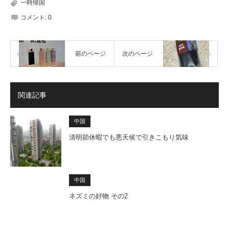
一時帰国
コメント:
0
前のページ
次のページ
関連記事
中国
清明節休暇でも悪天候で引きこもり気味
中国
ネズミの好物 その2