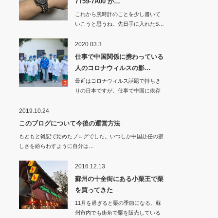
7T59-7A00 が…
これから腕時計のことを少し書いて
いこうと思うね。先日手に入れたS…
2020.03.3
仕事で中国関係に携わっている
人のコロナウィルスの影…
最近はコロナウィルス話題で持ちき
りの日本ですが、仕事で中国に依存
している…
2019.10.24
このブログについて今後の運営方法
もともと雑記で始めたブログでした。いつしか中国赴任の寂
しさを紛らわすように自分は…
2016.12.13
蘇州の十全街にある小栗王で栗
を買ってきた
11月を過ぎると栗の季節になる。蘇
州市内でも街角で栗を販売している