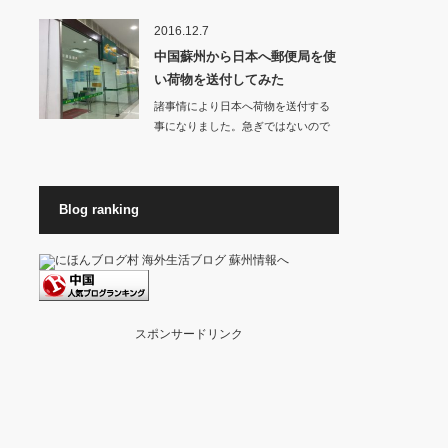
お店から良いに…
2016.12.7
中国蘇州から日本へ郵便局を使
い荷物を送付してみた
諸事情により日本へ荷物を送付する
事になりました。急ぎではないので
料金が高くない方…
Blog ranking
スポンサードリンク