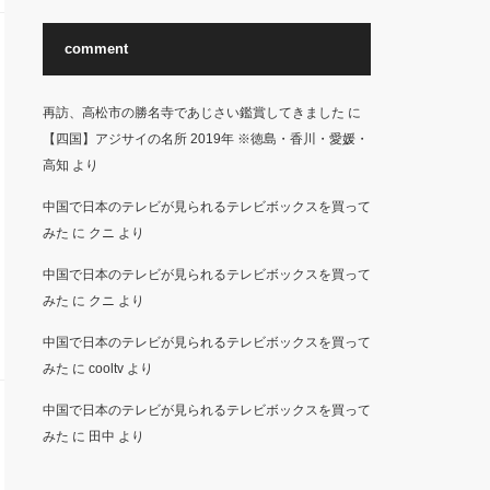
comment
再訪、高松市の勝名寺であじさい鑑賞してきました
に
【四国】アジサイの名所 2019年 ※徳島・香川・愛媛・
高知
より
中国で日本のテレビが見られるテレビボックスを買って
みた
に
クニ
より
中国で日本のテレビが見られるテレビボックスを買って
みた
に
クニ
より
中国で日本のテレビが見られるテレビボックスを買って
みた
に
cooltv
より
中国で日本のテレビが見られるテレビボックスを買って
みた
に
田中
より