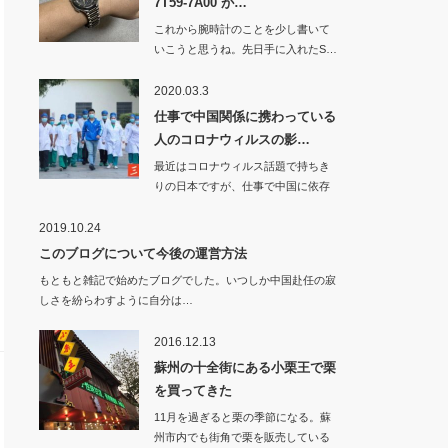
7T59-7A00 が…
これから腕時計のことを少し書いて
いこうと思うね。先日手に入れたS…
2020.03.3
仕事で中国関係に携わっている
人のコロナウィルスの影…
最近はコロナウィルス話題で持ちき
りの日本ですが、仕事で中国に依存
している…
2019.10.24
このブログについて今後の運営方法
もともと雑記で始めたブログでした。いつしか中国赴任の寂
しさを紛らわすように自分は…
2016.12.13
蘇州の十全街にある小栗王で栗
を買ってきた
11月を過ぎると栗の季節になる。蘇
州市内でも街角で栗を販売している