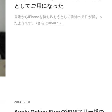
としてご用になった
香港からiPhoneを持ち込もうとして香港の男性が捕まっ
たようです。 (さらに&hellip;)…
2014.12.10
Apple Online StoreでSIMフリー版の