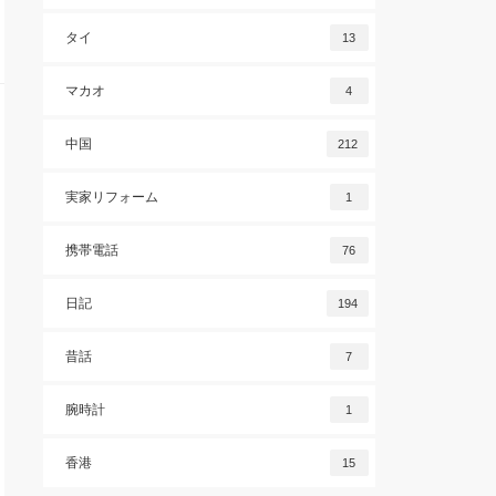
タイ
13
マカオ
4
中国
212
実家リフォーム
1
携帯電話
76
日記
194
昔話
7
腕時計
1
香港
15