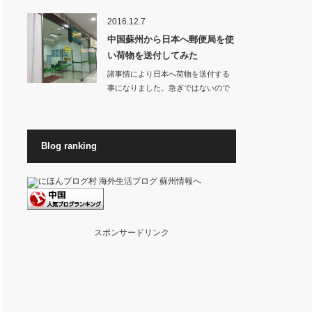
お店から良いに…
2016.12.7
中国蘇州から日本へ郵便局を使
い荷物を送付してみた
諸事情により日本へ荷物を送付する
事になりました。急ぎではないので
料金が高くない方…
Blog ranking
スポンサードリンク