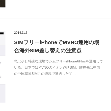
2014.11.3
SIMフリーiPhoneでMVNO運用の場
合海外SIM差し替えの注意点
私は少し特殊な環境でシムフリーiPhone6Plusを運用して
いる。日本ではMVNOのイオン通話SIM、駐在先は中国
の中国聯通SIMこの環境で遭遇した問…