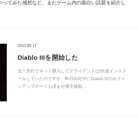
やってみた感想など。またゲーム内の面白い話題を紹介し
2012.05.17
Diablo IIIを開始した
元々先行でネット購入してクライアントはDL後インスト
ールしていたのですが、昨日出社中にDiablo IIIのログイ
ンアップデートも済ませ帰宅後動…