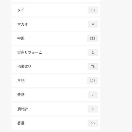
タイ
13
マカオ
4
中国
212
実家リフォーム
1
携帯電話
76
日記
194
昔話
7
腕時計
1
香港
15