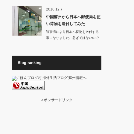
お店から良いに…
2016.12.7
中国蘇州から日本へ郵便局を使
い荷物を送付してみた
諸事情により日本へ荷物を送付する
事になりました。急ぎではないので
料金が高くない方…
Blog ranking
スポンサードリンク