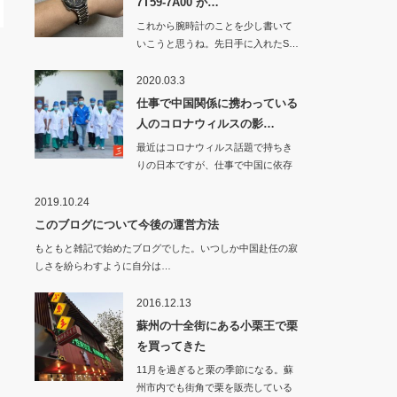
7T59-7A00 が…
これから腕時計のことを少し書いて
いこうと思うね。先日手に入れたS…
2020.03.3
仕事で中国関係に携わっている
人のコロナウィルスの影…
最近はコロナウィルス話題で持ちき
りの日本ですが、仕事で中国に依存
している…
2019.10.24
このブログについて今後の運営方法
もともと雑記で始めたブログでした。いつしか中国赴任の寂
しさを紛らわすように自分は…
2016.12.13
蘇州の十全街にある小栗王で栗
を買ってきた
11月を過ぎると栗の季節になる。蘇
州市内でも街角で栗を販売している