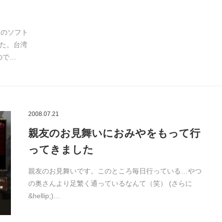
このソフト
た。台湾
ので…
2008.07.21
親友のお見舞いにおみやをもって行
ってきました
親友のお見舞いです。このところ毎日行っている…やつ
の奥さんより足繁く通っているなんて（笑） (さらに
&hellip;)…