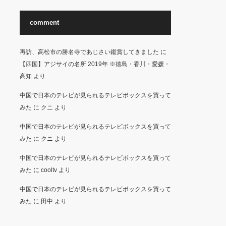
comment
再訪、高松市の勝名寺であじさい鑑賞してきました
に
【四国】アジサイの名所 2019年 ※徳島・香川・愛媛・
高知
より
中国で日本のテレビが見られるテレビボックスを買って
みた
に
クニ
より
中国で日本のテレビが見られるテレビボックスを買って
みた
に
クニ
より
中国で日本のテレビが見られるテレビボックスを買って
みた
に
cooltv
より
中国で日本のテレビが見られるテレビボックスを買って
みた
に
田中
より