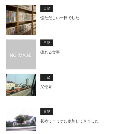
日記
慌ただしい一日でした
日記
疲れる食事
日記
父他界
日記
初めてコミケに参加してきました