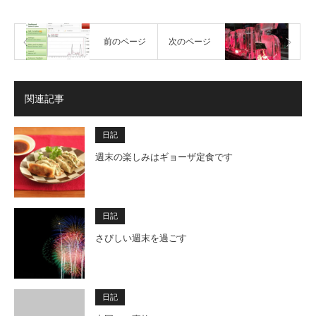
前のページ
次のページ
関連記事
日記
週末の楽しみはギョーザ定食です
日記
さびしい週末を過ごす
日記