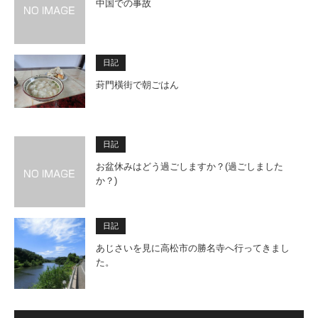
中国での事故
日記
葑門橫街で朝ごはん
日記
お盆休みはどう過ごしますか？(過ごしました
か？)
日記
あじさいを見に高松市の勝名寺へ行ってきまし
た。