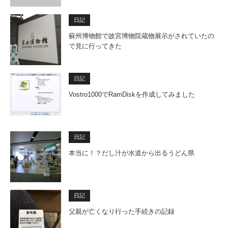
日記
蘇州博物館で故宮博物院蔵物展示がされていたの
で見に行ってきた
日記
Vostro1000でRamDiskを作成してみました
日記
本当に！？だし汁が水道から出るうどん県
日記
父親が亡くなり行った手続きの記録