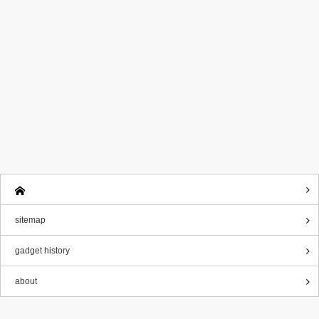
sitemap
gadget history
about