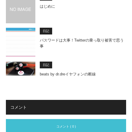
はじめに
日記
パスワードは大事！Twitterの乗っ取り被害で思う
事
日記
beats by dr.dreイヤフォンの断線
コメント
コメント ( 0 )