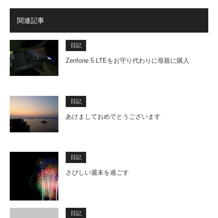
関連記事
日記
Zenfone 5 LTEをお守り代わりに母親に購入
日記
あけましておめでとうございます
日記
さびしい週末を過ごす
日記