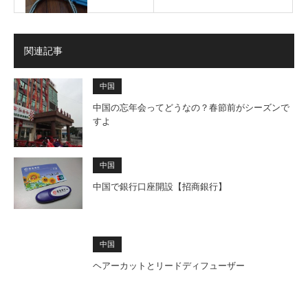
関連記事
中国
中国の忘年会ってどうなの？春節前がシーズンで
すよ
中国
中国で銀行口座開設【招商銀行】
中国
ヘアーカットとリードディフューザー