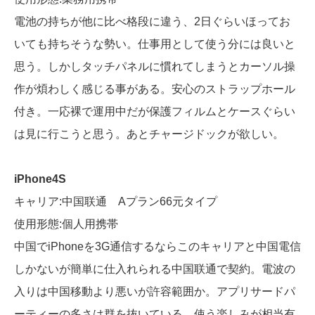
電池の持ちが他に比べ格段に違う、2日ぐらいほってお
いても持ちそうな勢い。仕事用として使う分には良いと
思う。しかしタッチパネルに慣れてしまうとカーソル操
作が煩わしく感じる事がある。安心のストラップホール
付き。一応裸で運用中だが保護フィルムとケースぐらい
は見に行こうと思う。あとチャージドックが欲しい。
iPhone4S
キャリア:中国联通 Aプラン66元タイプ
使用形態:個人用携帯
中国でiPhoneを3G通信するならこのキャリアと中国電信
しかないが簡単に仕入れられる中国联通で契約。電波の
入りは中国移動より悪いが許容範囲か。アプリサードパ
ーティーの多さは群を抜いている。使う楽しみが相当有