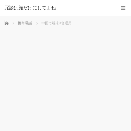
冗談は顔だけにしてよね
ホーム
携帯電話
中国で端末3台運用