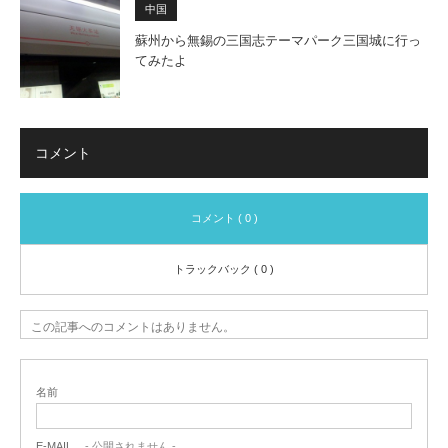
中国
蘇州から無錫の三国志テーマパーク三国城に行っ
てみたよ
コメント
コメント ( 0 )
トラックバック ( 0 )
この記事へのコメントはありません。
名前
E-MAIL
- 公開されません -