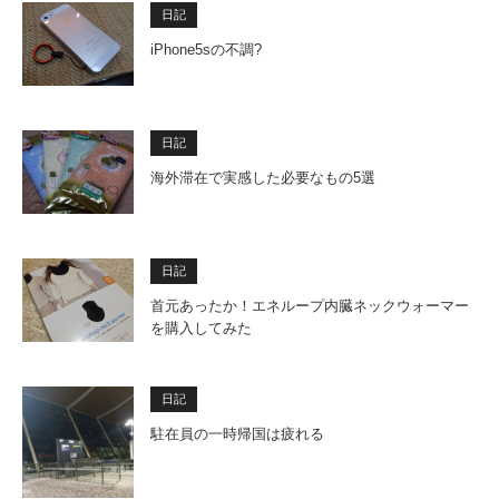
日記
iPhone5sの不調?
日記
海外滞在で実感した必要なもの5選
日記
首元あったか！エネループ内臓ネックウォーマー
を購入してみた
日記
駐在員の一時帰国は疲れる