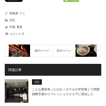
投稿者:
クニ
日記
中国
,
香港
コメント:
0
前のページ
次のページ
関連記事
日記
こんな裏技有ったのか！ホテルの空室無くて関西
国際空港のリフレッシュスクエアに宿泊した