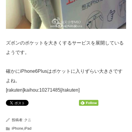
ズボンのポケットを大きくするサービスを展開している
ようです。
確かにiPhone6Plusはポケットに入りずらい大きさです
よね。
[rakuten]kaihou:10271485[/rakuten]
投稿者:
クニ
iPhone,iPad