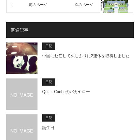
前のページ
次のページ
関連記事
日記
中国に赴任して久しぶりに2連休を取得しました
日記
Quick Cacheのバカヤロー
日記
誕生日