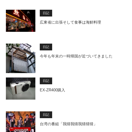
日記
広東省に出張そして食事は海鮮料理
日記
今年も年末の一時帰国が近づいてきました
日記
EX-ZR400購入
日記
台湾の番組「我猜我猜我猜猜猜」