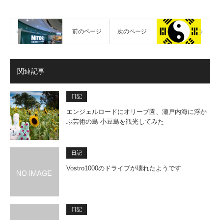
前のページ
次のページ
関連記事
日記
エンジェルロードにオリーブ園、瀬戸内海に浮か
ぶ芸術の島 小豆島を観光してみた
日記
Vostro1000のドライブが壊れたようです
日記