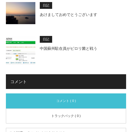
日記
あけましておめでとうございます
日記
中国蘇州駐在員がピロリ菌と戦う
コメント
コメント ( 0 )
トラックバック ( 0 )