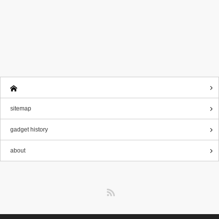
sitemap
gadget history
about
RSS