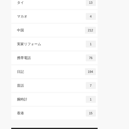
タイ
13
マカオ
4
中国
212
実家リフォーム
1
携帯電話
76
日記
194
昔話
7
腕時計
1
香港
15