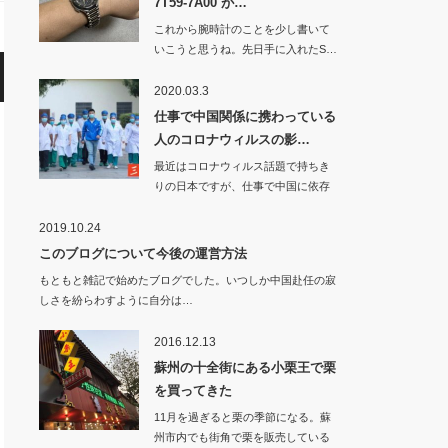
7T59-7A00 が…
これから腕時計のことを少し書いて
いこうと思うね。先日手に入れたS…
2020.03.3
仕事で中国関係に携わっている
人のコロナウィルスの影…
最近はコロナウィルス話題で持ちき
りの日本ですが、仕事で中国に依存
している…
2019.10.24
このブログについて今後の運営方法
もともと雑記で始めたブログでした。いつしか中国赴任の寂
しさを紛らわすように自分は…
2016.12.13
蘇州の十全街にある小栗王で栗
を買ってきた
11月を過ぎると栗の季節になる。蘇
州市内でも街角で栗を販売している