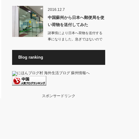
お店から良いに…
2016.12.7
中国蘇州から日本へ郵便局を使
い荷物を送付してみた
諸事情により日本へ荷物を送付する
事になりました。急ぎではないので
料金が高くない方…
Blog ranking
スポンサードリンク