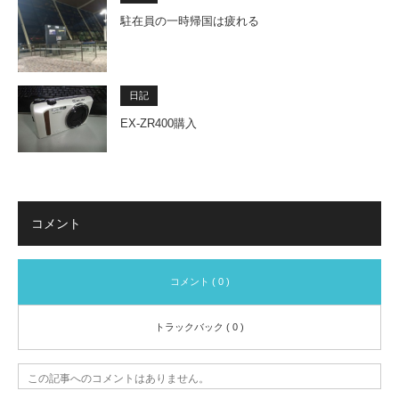
駐在員の一時帰国は疲れる
日記
EX-ZR400購入
コメント
コメント ( 0 )
トラックバック ( 0 )
この記事へのコメントはありません。