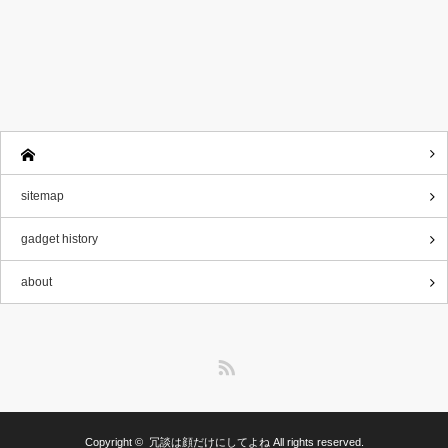
sitemap
gadget history
about
RSS
Copyright ©
冗談は顔だけにしてよね
All rights reserved.