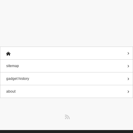
sitemap
gadget history
about
RSS