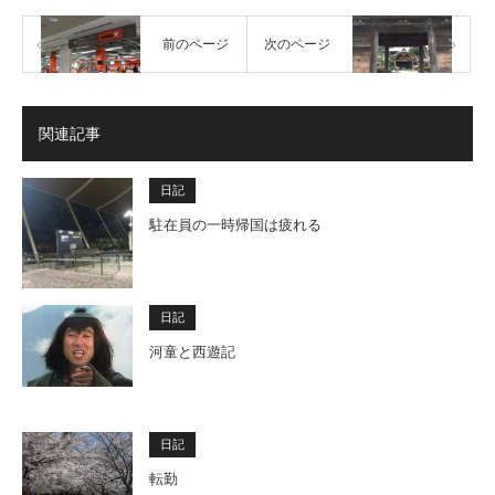
前のページ
次のページ
関連記事
日記
駐在員の一時帰国は疲れる
日記
河童と西遊記
日記
転勤