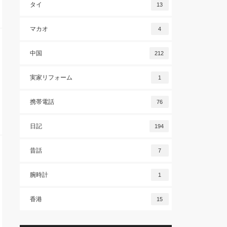
タイ
13
マカオ
4
中国
212
実家リフォーム
1
携帯電話
76
日記
194
昔話
7
腕時計
1
香港
15