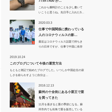
7T59-7A00 が…
これから腕時計のことを少し書いて
いこうと思うね。先日手に入れたS…
2020.03.3
仕事で中国関係に携わっている
人のコロナウィルスの影…
最近はコロナウィルス話題で持ちき
りの日本ですが、仕事で中国に依存
している…
2019.10.24
このブログについて今後の運営方法
もともと雑記で始めたブログでした。いつしか中国赴任の寂
しさを紛らわすように自分は…
2016.12.13
蘇州の十全街にある小栗王で栗
を買ってきた
11月を過ぎると栗の季節になる。蘇
州市内でも街角で栗を販売している