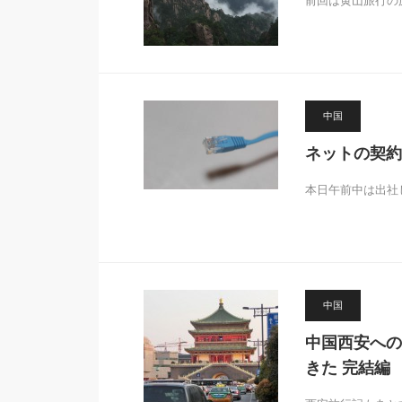
前回は黄山旅行の
中国
ネットの契約
本日午前中は出社
中国
中国西安への
きた 完結編