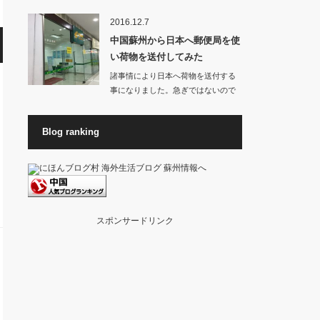
お店から良いに…
2016.12.7
中国蘇州から日本へ郵便局を使
い荷物を送付してみた
諸事情により日本へ荷物を送付する
事になりました。急ぎではないので
料金が高くない方…
Blog ranking
スポンサードリンク