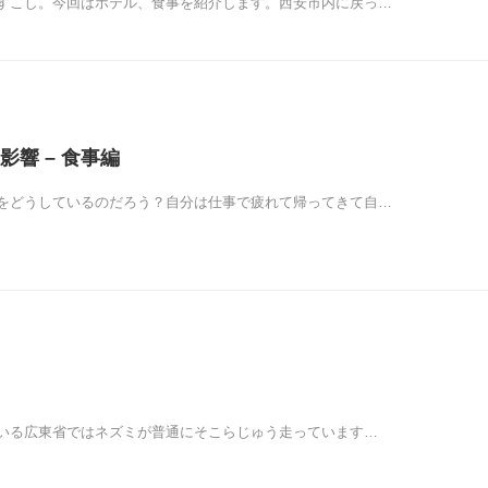
すこし。今回はホテル、食事を紹介します。西安市内に戻っ…
影響 – 食事編
をどうしているのだろう？自分は仕事で疲れて帰ってきて自…
いる広東省ではネズミが普通にそこらじゅう走っています…