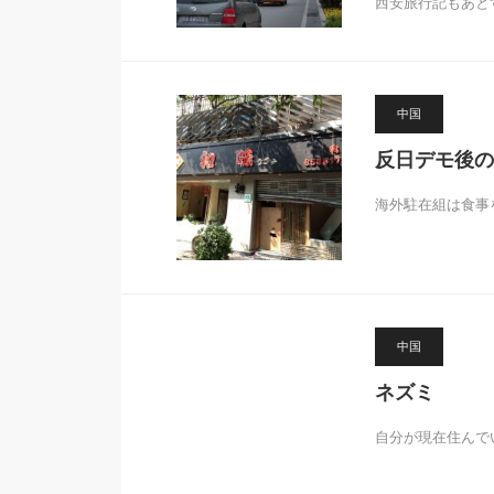
西安旅行記もあと
中国
反日デモ後の
海外駐在組は食事
中国
ネズミ
自分が現在住んで