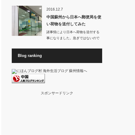
お店から良いに…
2016.12.7
中国蘇州から日本へ郵便局を使
い荷物を送付してみた
諸事情により日本へ荷物を送付する
事になりました。急ぎではないので
料金が高くない方…
Blog ranking
スポンサードリンク