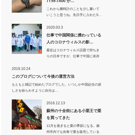
7T59-7A00 が…
これから腕時計のことを少し書いて
いこうと思うね。先日手に入れたS…
2020.03.3
仕事で中国関係に携わっている
人のコロナウィルスの影…
最近はコロナウィルス話題で持ちき
りの日本ですが、仕事で中国に依存
している…
2019.10.24
このブログについて今後の運営方法
もともと雑記で始めたブログでした。いつしか中国赴任の寂
しさを紛らわすように自分は…
2016.12.13
蘇州の十全街にある小栗王で栗
を買ってきた
11月を過ぎると栗の季節になる。蘇
州市内でも街角で栗を販売している