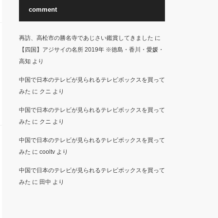
comment
再訪、高松市の勝名寺であじさい鑑賞してきました
に
【四国】アジサイの名所 2019年 ※徳島・香川・愛媛・
高知
より
中国で日本のテレビが見られるテレビボックスを買って
みた
に
クニ
より
中国で日本のテレビが見られるテレビボックスを買って
みた
に
クニ
より
中国で日本のテレビが見られるテレビボックスを買って
みた
に
cooltv
より
中国で日本のテレビが見られるテレビボックスを買って
みた
に
田中
より