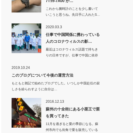
7T59-7A00 が…
これから腕時計のことを少し書いて
いこうと思うね。先日手に入れたS…
2020.03.3
仕事で中国関係に携わっている
人のコロナウィルスの影…
最近はコロナウィルス話題で持ちき
りの日本ですが、仕事で中国に依存
している…
2019.10.24
このブログについて今後の運営方法
もともと雑記で始めたブログでした。いつしか中国赴任の寂
しさを紛らわすように自分は…
2016.12.13
蘇州の十全街にある小栗王で栗
を買ってきた
11月を過ぎると栗の季節になる。蘇
州市内でも街角で栗を販売している