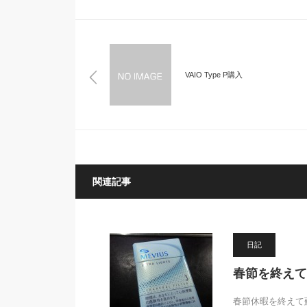
VAIO Type P購入
関連記事
日記
春節を終えて
春節休暇を終えて