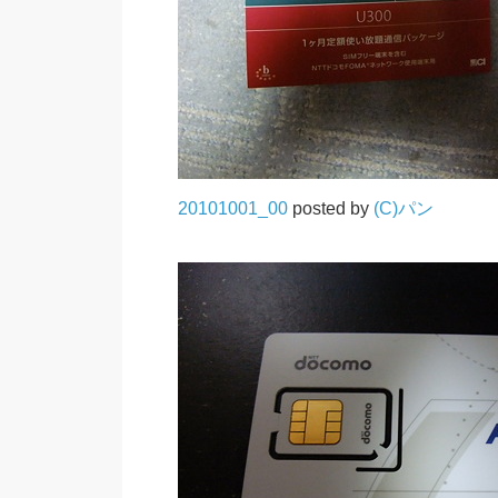
20101001_00
posted by
(C)パン