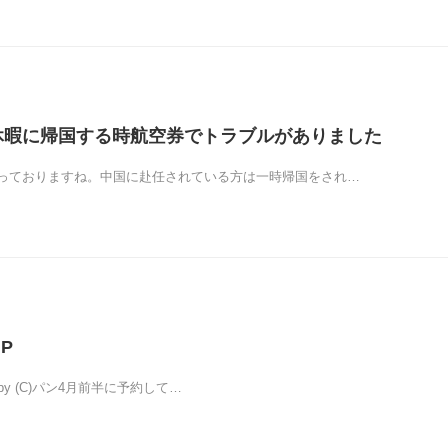
節休暇に帰国する時航空券でトラブルがありました
っておりますね。中国に赴任されている方は一時帰国をされ…
UP
ted by (C)パン4月前半に予約して…