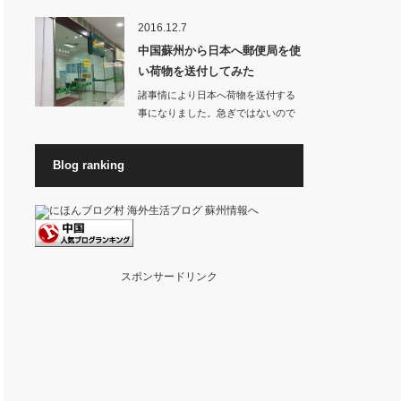
お店から良いに…
2016.12.7
中国蘇州から日本へ郵便局を使
い荷物を送付してみた
諸事情により日本へ荷物を送付する
事になりました。急ぎではないので
料金が高くない方…
Blog ranking
スポンサードリンク