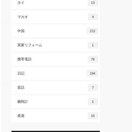
タイ
13
マカオ
4
中国
212
実家リフォーム
1
携帯電話
76
日記
194
昔話
7
腕時計
1
香港
15