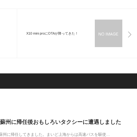
X10 mini proにOTAが降ってきた！
蘇州に帰任後おもしろいタクシーに遭遇しました
蘇州に帰任してきました。まいど上海からは高速バスを駆使…