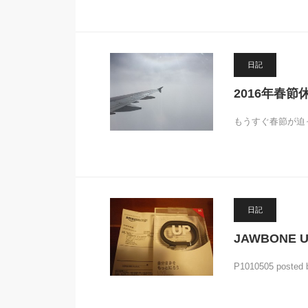
日記
2016年春
もうすぐ春節が迫
日記
JAWBONE 
P1010505 pos