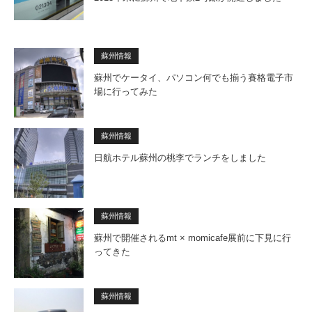
蘇州情報
蘇州でケータイ、パソコン何でも揃う賽格電子市
場に行ってみた
蘇州情報
日航ホテル蘇州の桃李でランチをしました
蘇州情報
蘇州で開催されるmt × momicafe展前に下見に行
ってきた
蘇州情報