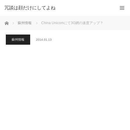
冗談は顔だけにしてよね
ホーム
蘇州情報
China Unicomにて3G網の速度アップ？
蘇州情報
2014.01.13