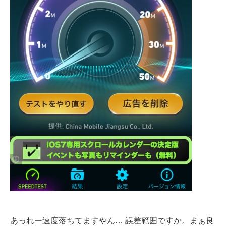
あっれー速度落ちてますやん… 誤差範囲ですか。まぁ良