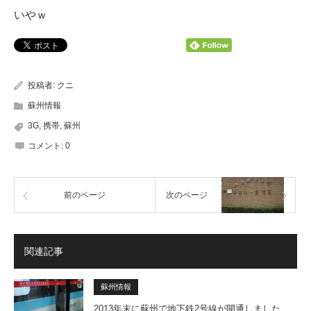
いやｗ
投稿者:
クニ
蘇州情報
3G
,
携帯
,
蘇州
コメント:
0
前のページ
次のページ
関連記事
蘇州情報
2013年末に蘇州で地下鉄2号線が開通しました