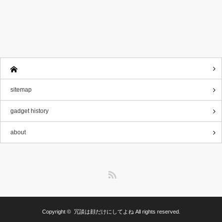
sitemap
gadget history
about
RSS
Copyright ©
冗談は顔だけにしてよね
All rights reserved.