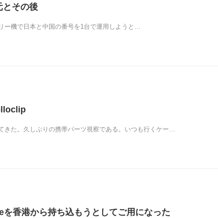
復元とその後
SIMフリー機で日本と中国の番号を1台で運用しようと…
loclip
てきた。久しぶりの携帯パーツ視察である。いつも行くケー…
honeを香港から持ち込もうとしてご用になった