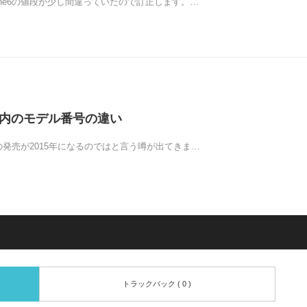
one6の値段が少し間違っていたので訂正します。…
中国内のモデル番号の違い
e6の発売が2015年になるのではと言う噂が出てきま…
トラックバック ( 0 )