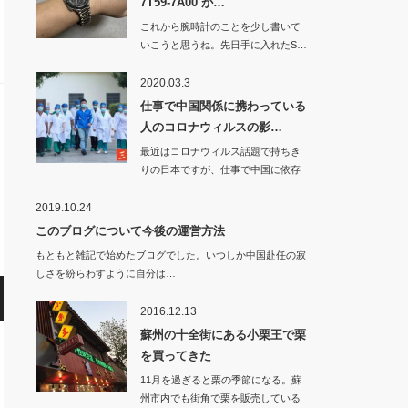
7T59-7A00 が…
これから腕時計のことを少し書いて
いこうと思うね。先日手に入れたS…
2020.03.3
仕事で中国関係に携わっている
人のコロナウィルスの影…
最近はコロナウィルス話題で持ちき
りの日本ですが、仕事で中国に依存
している…
2019.10.24
このブログについて今後の運営方法
もともと雑記で始めたブログでした。いつしか中国赴任の寂
しさを紛らわすように自分は…
2016.12.13
蘇州の十全街にある小栗王で栗
を買ってきた
11月を過ぎると栗の季節になる。蘇
州市内でも街角で栗を販売している