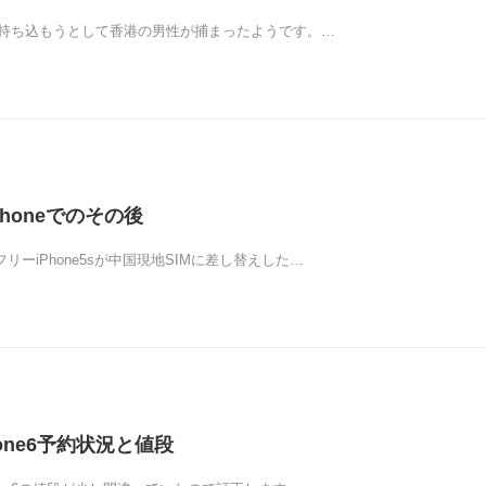
eを持ち込もうとして香港の男性が捕まったようです。…
honeでのその後
リーiPhone5sが中国現地SIMに差し替えした…
one6予約状況と値段