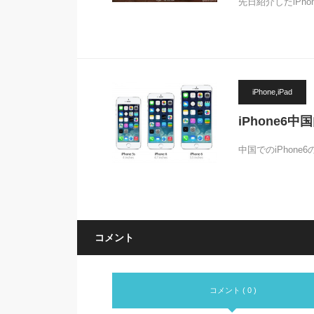
先日紹介したiPh
iPhone,iPad
iPhone6
中国でのiPhon
コメント
コメント ( 0 )