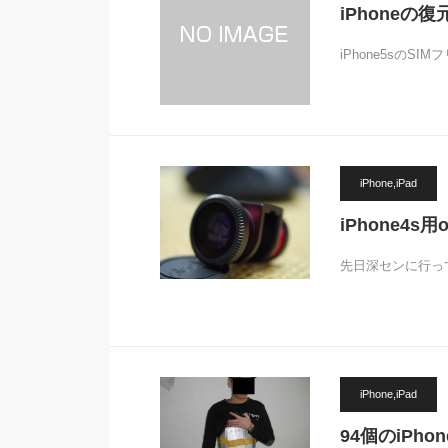
iPhoneの
iPhone5sの
iPhone,iPad
iPhone4s用ol
先日深センに行っ
iPhone,iPad
94個のiP