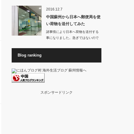
お店から良いに…
2016.12.7
中国蘇州から日本へ郵便局を使
い荷物を送付してみた
諸事情により日本へ荷物を送付する
事になりました。急ぎではないので
料金が高くない方…
Blog ranking
スポンサードリンク