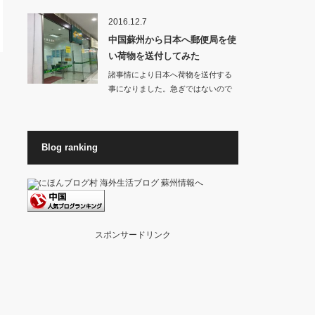
お店から良いに…
2016.12.7
中国蘇州から日本へ郵便局を使
い荷物を送付してみた
諸事情により日本へ荷物を送付する
事になりました。急ぎではないので
料金が高くない方…
Blog ranking
スポンサードリンク