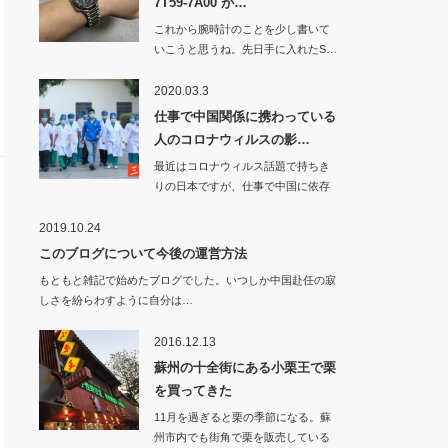
7T59-7A00 が…
これから腕時計のことを少し書いて
いこうと思うね。先日手に入れたS…
2020.03.3
仕事で中国関係に携わっている
人のコロナウィルスの影…
最近はコロナウィルス話題で持ちき
りの日本ですが、仕事で中国に依存
している…
2019.10.24
このブログについて今後の運営方法
もともと雑記で始めたブログでした。いつしか中国赴任の寂
しさを紛らわすように自分は…
2016.12.13
蘇州の十全街にある小栗王で栗
を買ってきた
11月を過ぎると栗の季節になる。蘇
州市内でも街角で栗を販売している