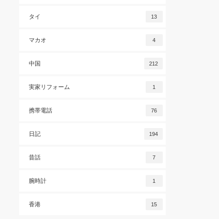
タイ
13
マカオ
4
中国
212
実家リフォーム
1
携帯電話
76
日記
194
昔話
7
腕時計
1
香港
15