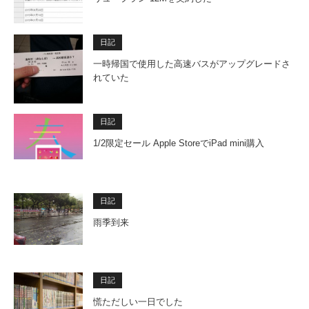
日記
一時帰国で使用した高速バスがアップグレードさ
れていた
日記
1/2限定セール Apple StoreでiPad mini購入
日記
雨季到来
日記
慌ただしい一日でした