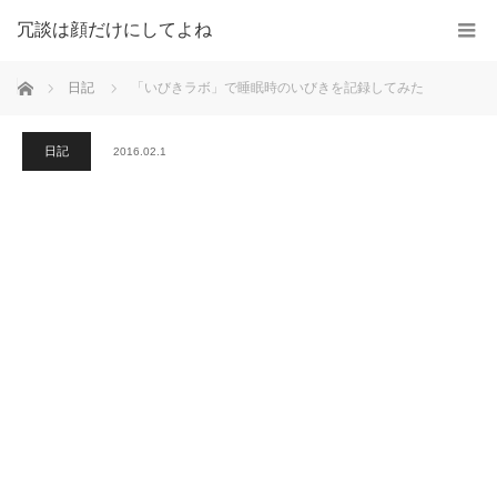
冗談は顔だけにしてよね
ホーム
日記
「いびきラボ」で睡眠時のいびきを記録してみた
日記
2016.02.1