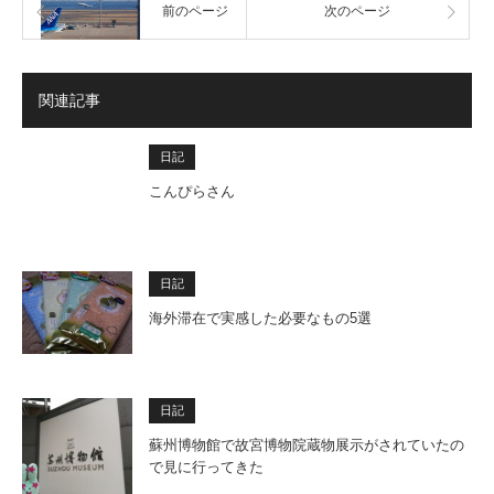
前のページ
次のページ
関連記事
日記
こんぴらさん
日記
海外滞在で実感した必要なもの5選
日記
蘇州博物館で故宮博物院蔵物展示がされていたの
で見に行ってきた