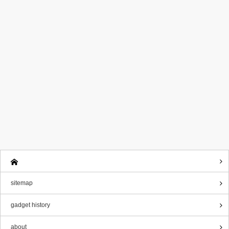
sitemap
gadget history
about