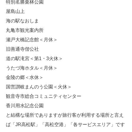
特別名勝栗林公園
屋島山上
海の駅なおしま
丸亀市観光案内所
瀬戸大橋記念館＜月休＞
旧善通寺偕公社
道の駅滝宮＜第1・3火休＞
うたづ海ホタル＜月休＞
金陵の郷＜水休＞
国営讃岐まんのう公園＜火休＞
観音寺市総合コミュニティセンター
香川用水記念公園
と結構な場所でありますが旅行客が利用する場所と言え
ば「JR高松駅」「高松空港」「各サービスエリア」です