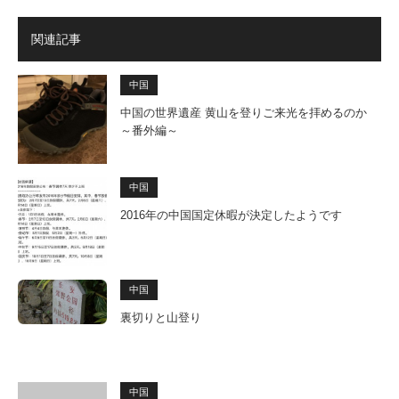
関連記事
中国
中国の世界遺産 黄山を登りご来光を拝めるのか
～番外編～
中国
2016年の中国国定休暇が決定したようです
中国
裏切りと山登り
中国