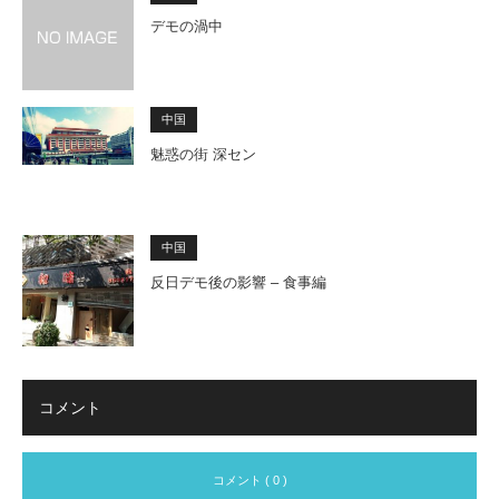
デモの渦中
中国
魅惑の街 深セン
中国
反日デモ後の影響 – 食事編
コメント
コメント ( 0 )