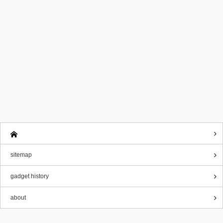
sitemap
gadget history
about