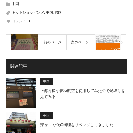
中国
ネットショッピング
,
中国
,
帰国
コメント:
0
前のページ
次のページ
関連記事
中国
上海高松を春秋航空を使用してみたので足取りを
見てみる
中国
深センで海鮮料理をリベンジしてきました