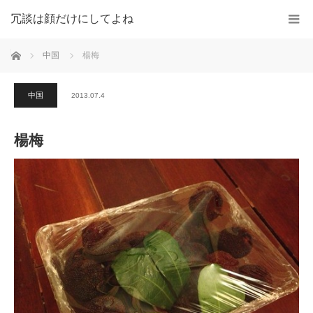
冗談は顔だけにしてよね
ホーム
中国
楊梅
中国
2013.07.4
楊梅