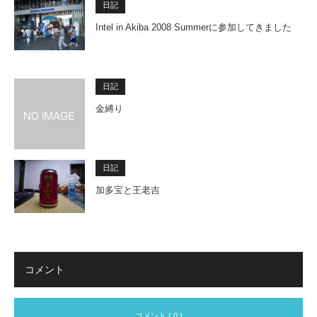
日記
Intel in Akiba 2008 Summerに参加してきました
日記
金縛り
日記
加多宝と王老吉
コメント
コメント ( 0 )