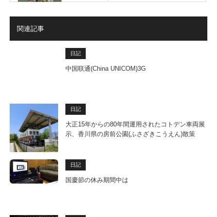
関連記事
日記
中国联通(China UNICOM)3G
日記
大正15年からの80年間運用されたコトデン車両展
示、香川県の房前公園(ふさざきこうえん)散策
日記
国慶節の休み期間中は