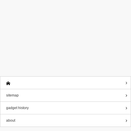
sitemap
gadget history
about