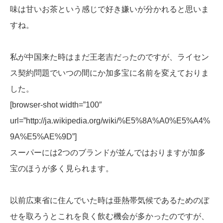
味は甘いお茶という感じで好き嫌いが分かれると思いま
すね。
私が中国来た時はまだ王老吉だったのですが、ライセン
ス契約問題でいつの間にか加多宝に名前を変えておりま
した。
[browser-shot width=”100″
url=”http://ja.wikipedia.org/wiki/%E5%8A%A0%E5%A4%
9A%E5%AE%9D”]
スーパーには2つのブランドが並んではおりますが加多
宝のほうが多く見られます。
以前広東省に住んでいた時は亜熱帯気候であるためのぼ
せを取ろうとこれを良く飲む機会が多かったのですが、