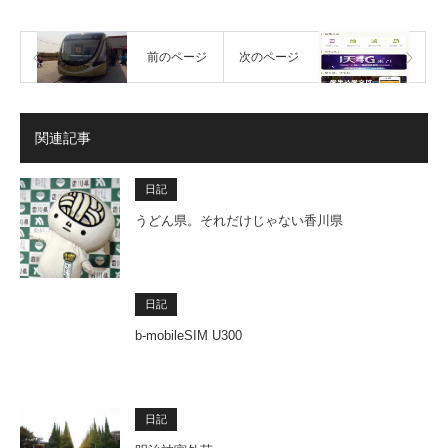
前のページ
次のページ
関連記事
日記
うどん県。それだけじゃない香川県
日記
b-mobileSIM U300
日記