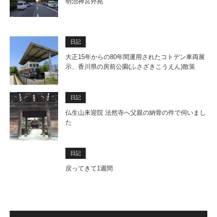
明治神宮外苑
日記
大正15年からの80年間運用されたコトデン車両展
示、香川県の房前公園(ふさざきこうえん)散策
日記
仏生山来迎院 法然寺へ父親の納骨の件で伺いまし
た
日記
戻ってきて1週間