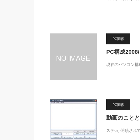
PC関係
PC構成2008/1
現在のパソコン構成
PC関係
動画のことと
ステ6が閉鎖され