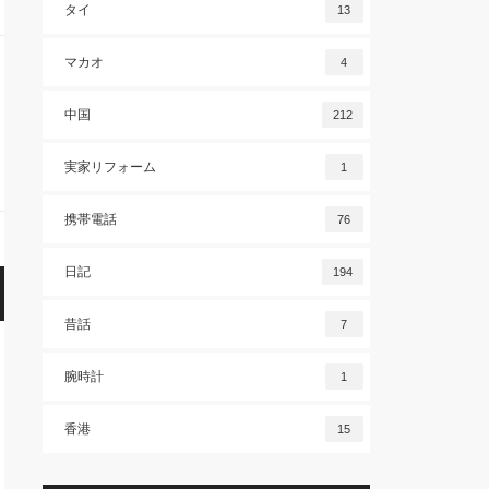
タイ
13
マカオ
4
中国
212
実家リフォーム
1
携帯電話
76
日記
194
昔話
7
腕時計
1
香港
15