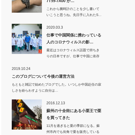
7T59-7A00 が…
これから腕時計のことを少し書いて
いこうと思うね。先日手に入れたS…
2020.03.3
仕事で中国関係に携わっている
人のコロナウィルスの影…
最近はコロナウィルス話題で持ちき
りの日本ですが、仕事で中国に依存
している…
2019.10.24
このブログについて今後の運営方法
もともと雑記で始めたブログでした。いつしか中国赴任の寂
しさを紛らわすように自分は…
2016.12.13
蘇州の十全街にある小栗王で栗
を買ってきた
11月を過ぎると栗の季節になる。蘇
州市内でも街角で栗を販売している