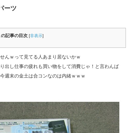
パーツ
この記事の目次
[
非表示
]
せんｗって見てる人あまり居ないかｗ
り出し仕事の疲れも買い物をして消費じゃ！と言わんば
今週末の金土は合コンなのは内緒ｗｗｗ