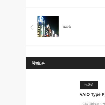
飲み会
関連記事
PC関係
VAIO Type
中国が国慶節(10