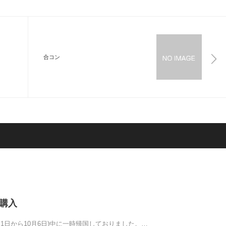
合コン
 P購入
月1日から10月6日)中に一時帰国しておりました。…