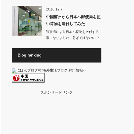
お店から良いに…
2016.12.7
中国蘇州から日本へ郵便局を使
い荷物を送付してみた
諸事情により日本へ荷物を送付する
事になりました。急ぎではないので
料金が高くない方…
Blog ranking
スポンサードリンク