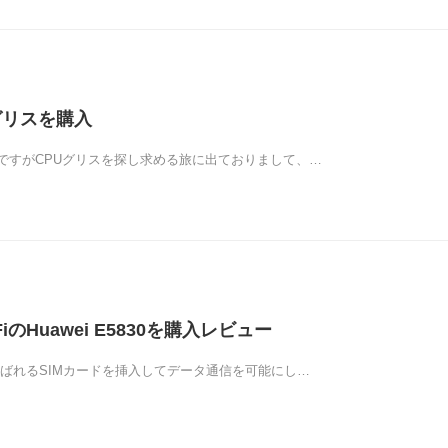
グリスを購入
ですがCPUグリスを探し求める旅に出ておりまして、…
iのHuawei E5830を購入レビュー
と呼ばれるSIMカードを挿入してデータ通信を可能にし…