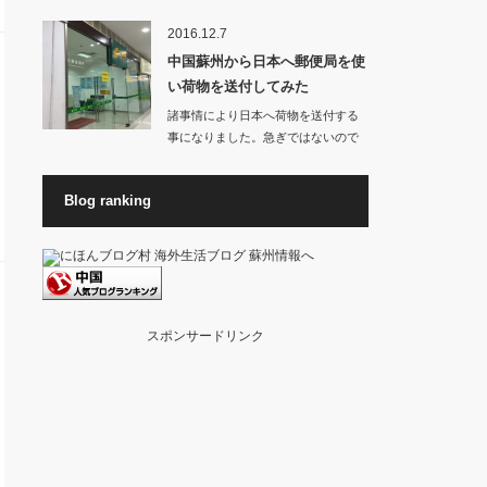
お店から良いに…
2016.12.7
中国蘇州から日本へ郵便局を使
い荷物を送付してみた
諸事情により日本へ荷物を送付する
事になりました。急ぎではないので
料金が高くない方…
Blog ranking
スポンサードリンク