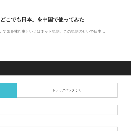
の「どこでも日本」を中国で使ってみた
いて気を揉む事といえばネット規制、この規制のせいで日本…
トラックバック ( 0 )