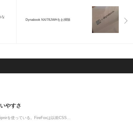
れな
Dynabook NX/78JWHをお掃除
いやすさ
pnirを使っている。FireFoxは以前CSS…