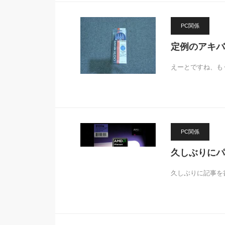
PC関係
定例のアキバ
えーとですね、も
PC関係
久しぶりにパ
久しぶりに記事を