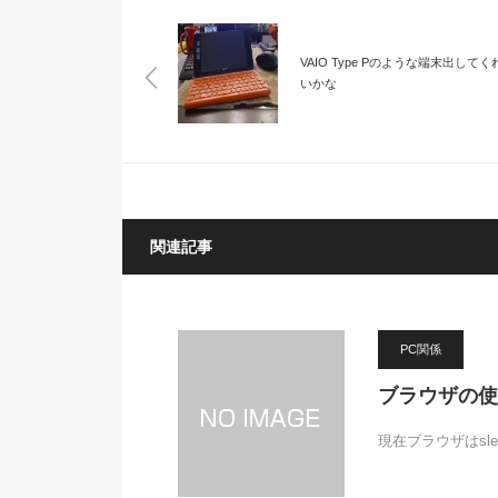
VAIO Type Pのような端末出してく
いかな
関連記事
PC関係
ブラウザの使
現在ブラウザはslei