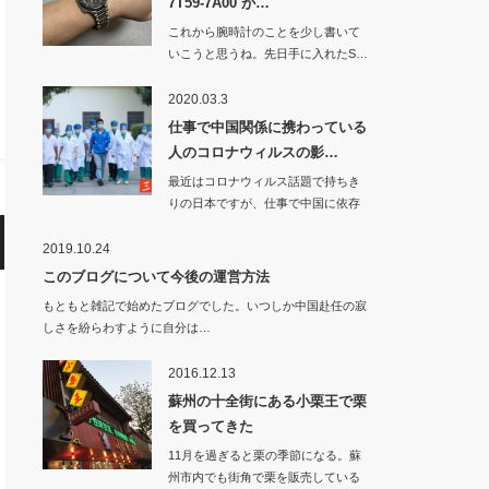
7T59-7A00 が…
これから腕時計のことを少し書いて
いこうと思うね。先日手に入れたS…
2020.03.3
仕事で中国関係に携わっている
人のコロナウィルスの影…
最近はコロナウィルス話題で持ちき
りの日本ですが、仕事で中国に依存
している…
2019.10.24
このブログについて今後の運営方法
もともと雑記で始めたブログでした。いつしか中国赴任の寂
しさを紛らわすように自分は…
2016.12.13
蘇州の十全街にある小栗王で栗
を買ってきた
11月を過ぎると栗の季節になる。蘇
州市内でも街角で栗を販売している