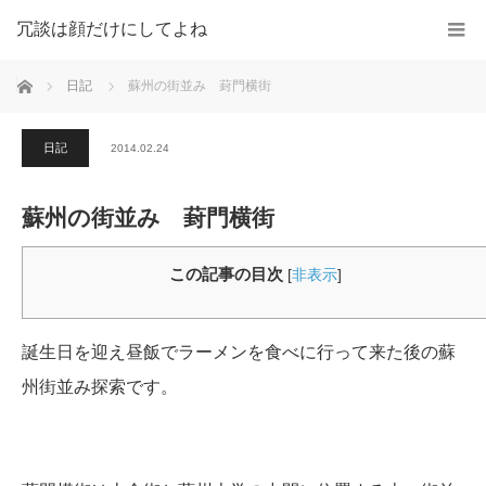
冗談は顔だけにしてよね
ホーム
日記
蘇州の街並み 葑門横街
日記
2014.02.24
蘇州の街並み 葑門横街
この記事の目次
[
非表示
]
誕生日を迎え昼飯でラーメンを食べに行って来た後の蘇
州街並み探索です。