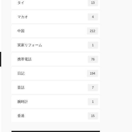
タイ
13
マカオ
4
中国
212
実家リフォーム
1
携帯電話
76
日記
194
昔話
7
腕時計
1
香港
15