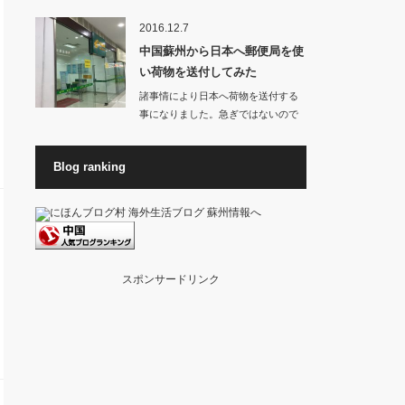
お店から良いに…
2016.12.7
中国蘇州から日本へ郵便局を使
い荷物を送付してみた
諸事情により日本へ荷物を送付する
事になりました。急ぎではないので
料金が高くない方…
Blog ranking
スポンサードリンク