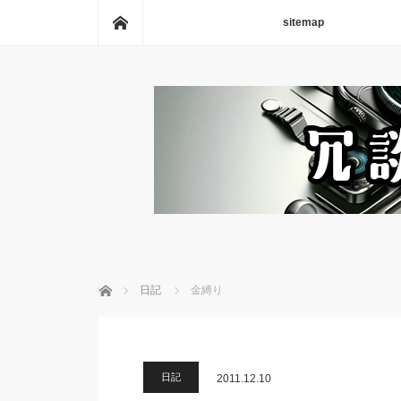
ホーム
sitemap
ホーム
日記
金縛り
日記
2011.12.10