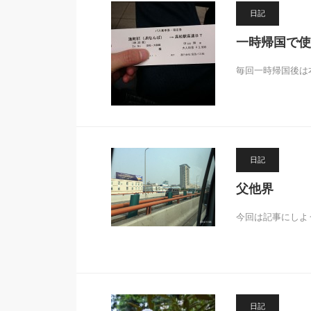
日記
一時帰国で使
毎回一時帰国後は
日記
父他界
今回は記事にしよ
日記