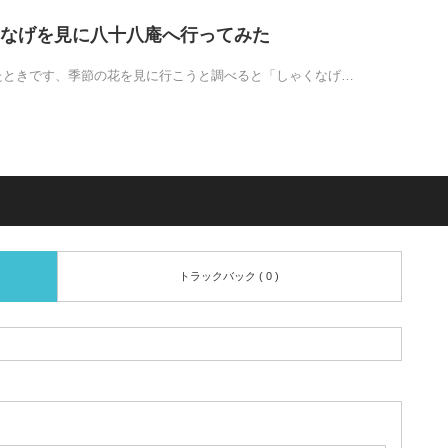
なげを見に八十八庵へ行ってみた
たときです、季節の花を見に行こうと調べると「しゃくなげ…
トラックバック ( 0 )