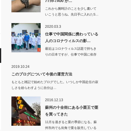
7T59-7A00 が…
これから腕時計のことを少し書いて
いこうと思うね。先日手に入れたS…
2020.03.3
仕事で中国関係に携わっている
人のコロナウィルスの影…
最近はコロナウィルス話題で持ちき
りの日本ですが、仕事で中国に依存
している…
2019.10.24
このブログについて今後の運営方法
もともと雑記で始めたブログでした。いつしか中国赴任の寂
しさを紛らわすように自分は…
2016.12.13
蘇州の十全街にある小栗王で栗
を買ってきた
11月を過ぎると栗の季節になる。蘇
州市内でも街角で栗を販売している