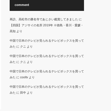
comment
再訪、高松市の勝名寺であじさい鑑賞してきました
に
【四国】アジサイの名所 2019年 ※徳島・香川・愛媛・
高知
より
中国で日本のテレビが見られるテレビボックスを買って
みた
に
クニ
より
中国で日本のテレビが見られるテレビボックスを買って
みた
に
クニ
より
中国で日本のテレビが見られるテレビボックスを買って
みた
に
cooltv
より
中国で日本のテレビが見られるテレビボックスを買って
みた
に
田中
より