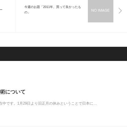
今週のお題「2011年、買って良かったも
ー
の」
術について
在中です。1月29日より旧正月の休みということで日本に…