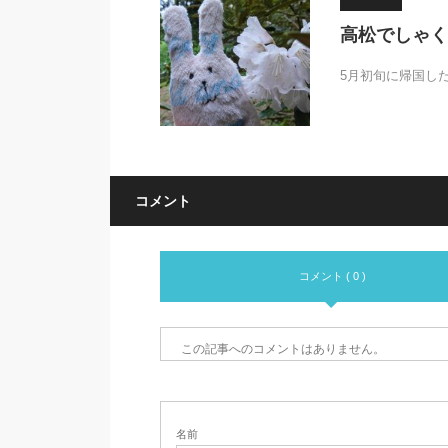
高松でしゃく
5月初旬に帰国し
コメント
コメント ( 0 )
この記事へのコメントはありません。
名前