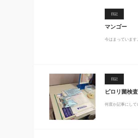
日記
マンゴー
今はまっています
日記
ピロリ菌検査
何度か記事にして