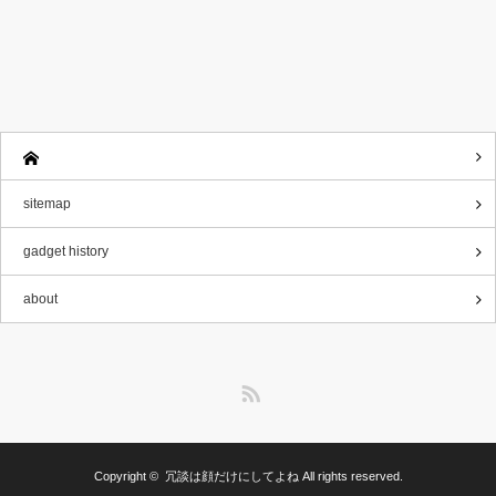
sitemap
gadget history
about
RSS
Copyright ©
冗談は顔だけにしてよね
All rights reserved.