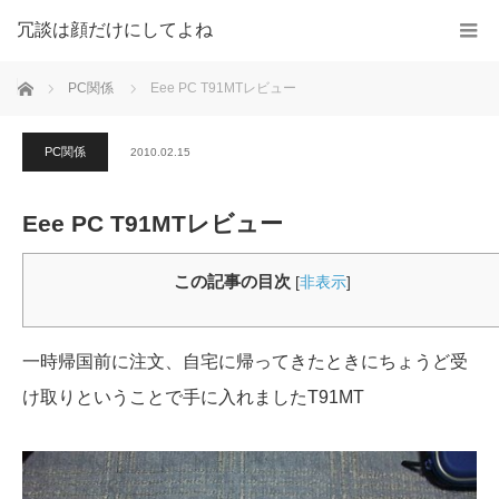
冗談は顔だけにしてよね
ホーム
PC関係
Eee PC T91MTレビュー
PC関係
2010.02.15
Eee PC T91MTレビュー
この記事の目次
[
非表示
]
一時帰国前に注文、自宅に帰ってきたときにちょうど受
け取りということで手に入れましたT91MT