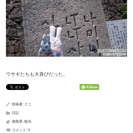
ウサギたちも大喜びだった。
投稿者:
クニ
日記
徳島県
,
観光
コメント:
0