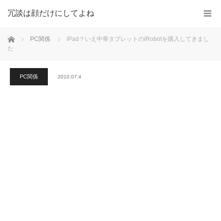
冗談は顔だけにしてよね
ホーム
PC関係
iPad？いえ中華タブレットのiRobotを購入してきまし
た
PC関係
2010.07.4