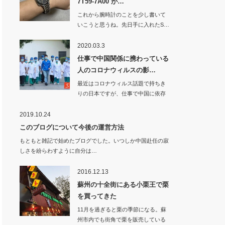
7T59-7A00 が…
これから腕時計のことを少し書いて
いこうと思うね。先日手に入れたS…
2020.03.3
仕事で中国関係に携わっている
人のコロナウィルスの影…
最近はコロナウィルス話題で持ちき
りの日本ですが、仕事で中国に依存
している…
2019.10.24
このブログについて今後の運営方法
もともと雑記で始めたブログでした。いつしか中国赴任の寂
しさを紛らわすように自分は…
2016.12.13
蘇州の十全街にある小栗王で栗
を買ってきた
11月を過ぎると栗の季節になる。蘇
州市内でも街角で栗を販売している