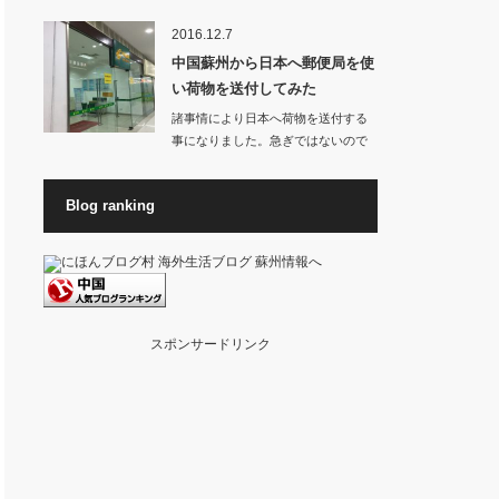
お店から良いに…
2016.12.7
中国蘇州から日本へ郵便局を使
い荷物を送付してみた
諸事情により日本へ荷物を送付する
事になりました。急ぎではないので
料金が高くない方…
Blog ranking
スポンサードリンク