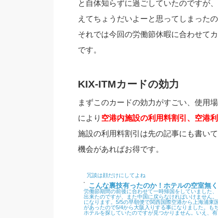
と自体知らずに過ごしていたのですが、
えてちょうだいよーと思ってしまったの
それでは今回の労働節休暇に合わせてカ
です。
KIX-ITMカードの効力
まずこのカードの効力がすごい、使用場
により
空港内施設の利用料割引、空港利
施設の利用料割引は先の記事にも書いて
機会があればお得です。
冗談は顔だけにしてよね
こんな裏技有ったのか！ホテルの空室無く
労働節期間の前後に合わせて一時帰国をしていました、
出来たのですが、また中国に戻らなければいけません。
になります。5/5の早朝便で関西国際空港から上海浦
があったので5/4から大阪入りする事になりました。
ホテルを探していたのですが見つかりません。いえ、有るに