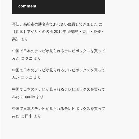
comment
再訪、高松市の勝名寺であじさい鑑賞してきました
に
【四国】アジサイの名所 2019年 ※徳島・香川・愛媛・
高知
より
中国で日本のテレビが見られるテレビボックスを買って
みた
に
クニ
より
中国で日本のテレビが見られるテレビボックスを買って
みた
に
クニ
より
中国で日本のテレビが見られるテレビボックスを買って
みた
に
cooltv
より
中国で日本のテレビが見られるテレビボックスを買って
みた
に
田中
より