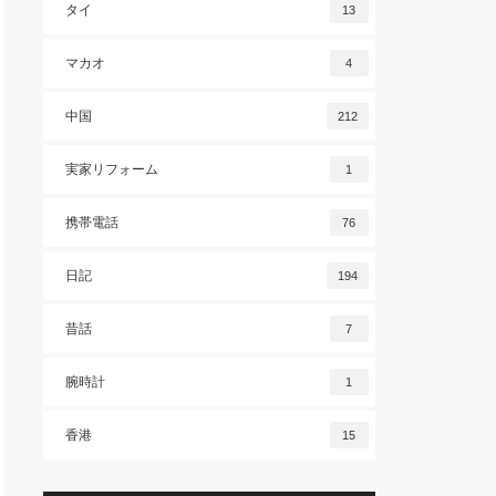
タイ
13
マカオ
4
中国
212
実家リフォーム
1
携帯電話
76
日記
194
昔話
7
腕時計
1
香港
15