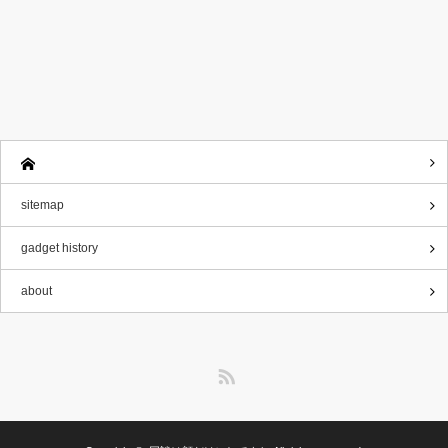
sitemap
gadget history
about
RSS