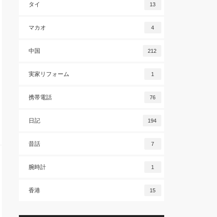
タイ
13
マカオ
4
中国
212
実家リフォーム
1
携帯電話
76
日記
194
昔話
7
腕時計
1
香港
15