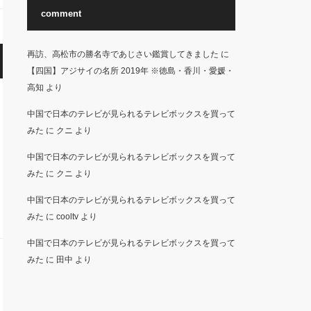
comment
再訪、高松市の勝名寺であじさい鑑賞してきました
に
【四国】アジサイの名所 2019年 ※徳島・香川・愛媛・
高知
より
中国で日本のテレビが見られるテレビボックスを買って
みた
に
クニ
より
中国で日本のテレビが見られるテレビボックスを買って
みた
に
クニ
より
中国で日本のテレビが見られるテレビボックスを買って
みた
に
cooltv
より
中国で日本のテレビが見られるテレビボックスを買って
みた
に
田中
より