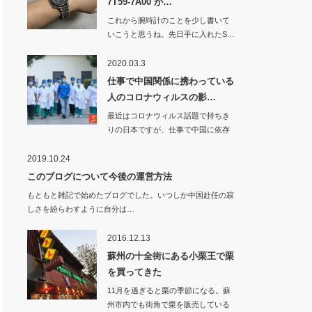
7T59-7A00 が…
これから腕時計のことを少し書いて
いこうと思うね。先日手に入れたS…
2020.03.3
仕事で中国関係に携わっている
人のコロナウィルスの影…
最近はコロナウィルス話題で持ちき
りの日本ですが、仕事で中国に依存
している…
2019.10.24
このブログについて今後の運営方法
もともと雑記で始めたブログでした。いつしか中国赴任の寂
しさを紛らわすように自分は…
2016.12.13
蘇州の十全街にある小栗王で栗
を買ってきた
11月を過ぎると栗の季節になる。蘇
州市内でも街角で栗を販売している