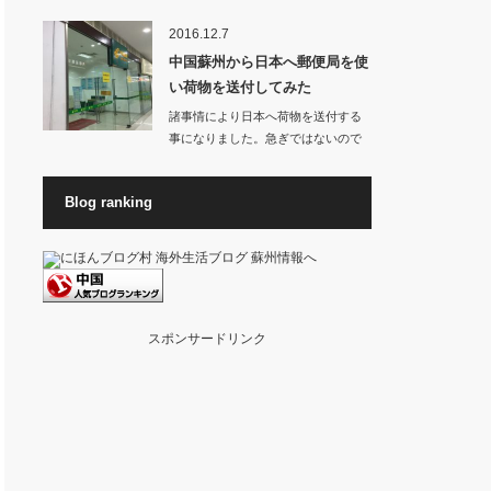
お店から良いに…
2016.12.7
中国蘇州から日本へ郵便局を使
い荷物を送付してみた
諸事情により日本へ荷物を送付する
事になりました。急ぎではないので
料金が高くない方…
Blog ranking
スポンサードリンク