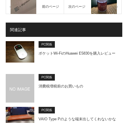
前のページ
次のページ
関連記事
PC関係
ポケットWi-FiのHuawei E5830を購入レビュー
PC関係
消費税増税前のお買いもの
PC関係
VAIO Type Pのような端末出してくれないかな