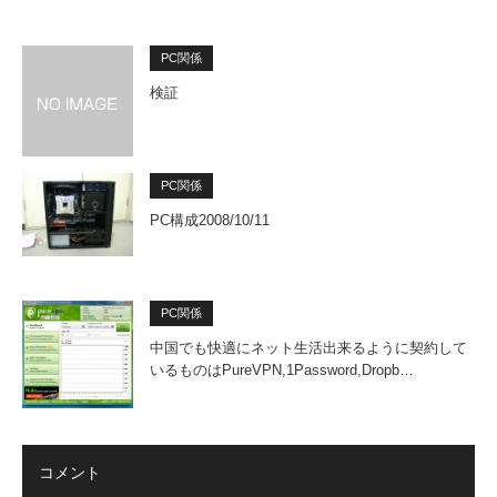
PC関係
検証
PC関係
PC構成2008/10/11
PC関係
中国でも快適にネット生活出来るように契約して
いるものはPureVPN,1Password,Dropb…
コメント