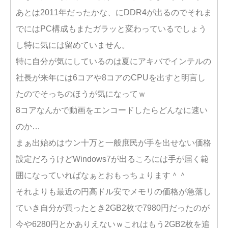
あとは2011年だったかな、にDDR4が出るのでそれま
でにはPC構成もまたガラッと変わっているでしょう
し特に気には留めていません。
特に自分が気にしているのは夏にアキバでインテルの
社長が来年には6コアや8コアのCPUを出すと明言し
たのでそっちのほうが気になってｗ
8コアなんかで動画をエンコードしたらどんなに速い
のか…
まぁ出始めはウン十万と一般庶民が手を出せない価格
設定だろうけどWindows7が出るころには手が届く範
囲になっていればなぁとおもっちょります＾＾
それよりも最近の円高ドル安でメモリの価格が急落し
ていき自分が買ったとき2GB2枚で7980円だったのが
今や6280円とかありえないｗこれはもう2GB2枚を追