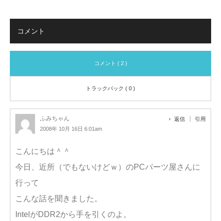
コメント
コメント ( 2 )
トラックバック ( 0 )
ふみちゃん
返信
引用
2008年 10月 16日 6:01am
こんにちは＾＾
今日、近所（でもないけどｗ）のPCパーツ屋さんに
行って
こんな話を聞きました。
IntelがDDR2から手を引くのよ。