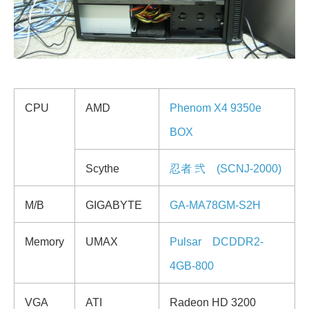
CPU
AMD
Phenom X4 9350e
BOX
Scythe
忍者 弐 (SCNJ-2000)
M/B
GIGABYTE
GA-MA78GM-S2H
Memory
UMAX
Pulsar DCDDR2-
4GB-800
VGA
ATI
Radeon HD 3200