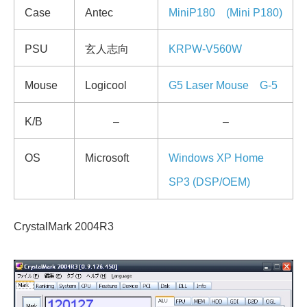
Case
Antec
MiniP180 (Mini P180)
PSU
玄人志向
KRPW-V560W
Mouse
Logicool
G5 Laser Mouse G-5
K/B
–
–
OS
Microsoft
Windows XP Home
SP3 (DSP/OEM)
CrystalMark 2004R3