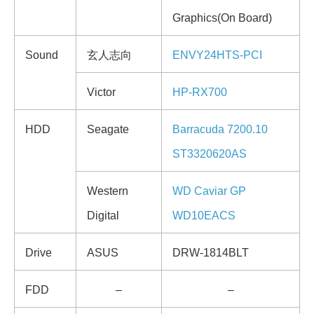
Graphics(On Board)
Sound
玄人志向
ENVY24HTS-PCI
Victor
HP-RX700
HDD
Seagate
Barracuda 7200.10
ST3320620AS
Western
WD Caviar GP
Digital
WD10EACS
Drive
ASUS
DRW-1814BLT
FDD
–
–